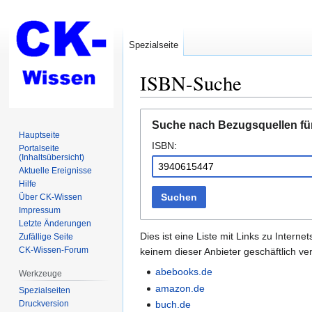
Spezialseite
ISBN-Suche
Zur
Zur
Suche nach Bezugsquellen fü
Navigation
Suche
Hauptseite
ISBN:
springen
springen
Portalseite
(Inhaltsübersicht)
Aktuelle Ereignisse
Hilfe
Suchen
Über CK-Wissen
Impressum
Letzte Änderungen
Dies ist eine Liste mit Links zu Inter
Zufällige Seite
CK-Wissen-Forum
keinem dieser Anbieter geschäftlich v
abebooks.de
Werkzeuge
amazon.de
Spezialseiten
Druckversion
buch.de