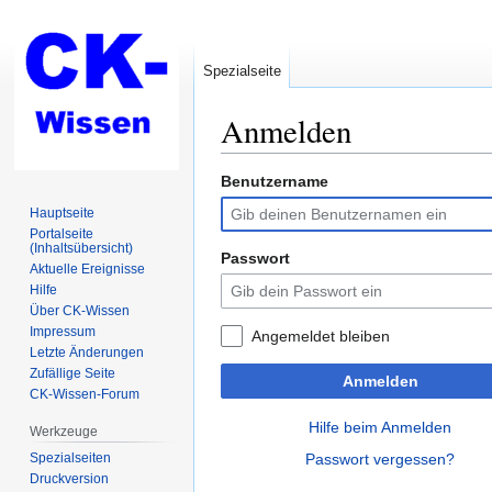
Spezialseite
Anmelden
Benutzername
Zur
Zur
Navigation
Suche
Hauptseite
springen
springen
Portalseite
(Inhaltsübersicht)
Passwort
Aktuelle Ereignisse
Hilfe
Über CK-Wissen
Impressum
Angemeldet bleiben
Letzte Änderungen
Zufällige Seite
Anmelden
CK-Wissen-Forum
Hilfe beim Anmelden
Werkzeuge
Spezialseiten
Passwort vergessen?
Druckversion