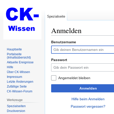
Spezialseite
Anmelden
Benutzername
Zur
Zur
Navigation
Suche
Hauptseite
springen
springen
Portalseite
(Inhaltsübersicht)
Passwort
Aktuelle Ereignisse
Hilfe
Über CK-Wissen
Impressum
Angemeldet bleiben
Letzte Änderungen
Zufällige Seite
Anmelden
CK-Wissen-Forum
Hilfe beim Anmelden
Werkzeuge
Spezialseiten
Passwort vergessen?
Druckversion