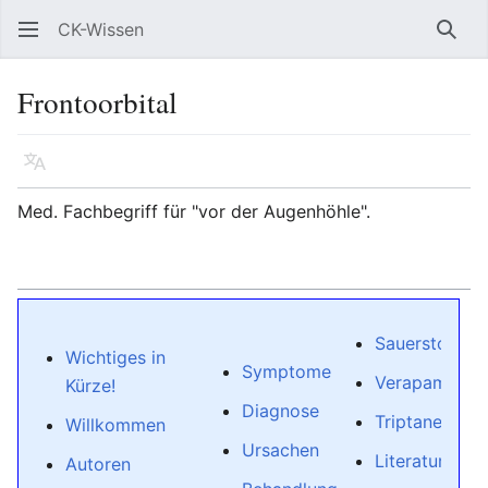
CK-Wissen
Such
Frontoorbital
Sprache
Beobacht
Quel
Med. Fachbegriff für "vor der Augenhöhle".
Sauerstoff
Wichtiges in
Symptome
Verapamil
Kürze!
Diagnose
Triptane
Willkommen
Ursachen
Literaturhinw
Autoren