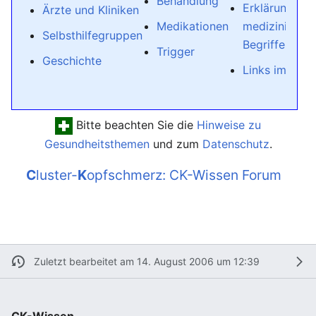
Behandlung
Erklärung
Ärzte und Kliniken
Medikationen
medizinischer
Selbsthilfegruppen
Begriffe
Trigger
Geschichte
Links im Inter
Bitte beachten Sie die
Hinweise zu
Gesundheitsthemen
und zum
Datenschutz
.
C
luster-
K
opfschmerz: CK-Wissen Forum
Zuletzt bearbeitet am 14. August 2006 um 12:39