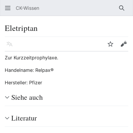
CK-Wissen
Such
Eletriptan
Sprache
Beobacht
Quel
Zur Kurzzeitprophylaxe.
Handelname: Relpax®
Hersteller: Pfizer
Siehe auch
Literatur