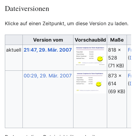
Dateiversionen
Klicke auf einen Zeitpunkt, um diese Version zu laden.
Version vom
Vorschaubild
Maße
aktuell
21:47, 29. Mär. 2007
818 ×
Fri
528
(
Di
(71 KB)
00:29, 29. Mär. 2007
873 ×
Fri
614
(
Di
(69 KB)