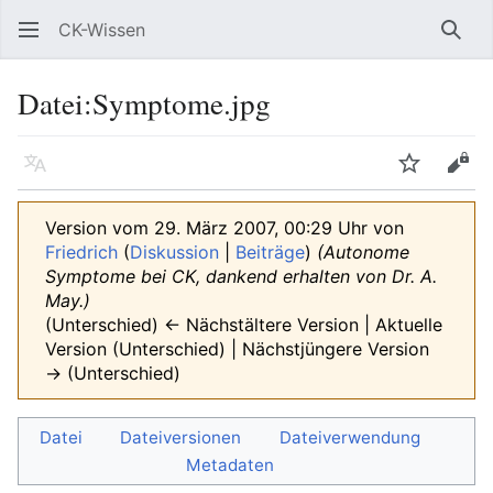
CK-Wissen
Such
Datei
:
Symptome.jpg
Sprache
Beobacht
Quel
Version vom 29. März 2007, 00:29 Uhr von
Friedrich
(
Diskussion
|
Beiträge
)
(Autonome
Symptome bei CK, dankend erhalten von Dr. A.
May.)
(Unterschied) ← Nächstältere Version | Aktuelle
Version (Unterschied) | Nächstjüngere Version
→ (Unterschied)
Datei
Dateiversionen
Dateiverwendung
Metadaten