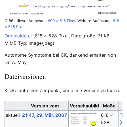
Größe dieser Vorschau:
800 × 516 Pixel
.
Weitere Auflösung:
818
× 528 Pixel
.
Originaldatei
‎
(818 × 528 Pixel, Dateigröße: 71 KB,
MIME-Typ:
image/jpeg
)
Autonome Symptome bei CK, dankend erhalten von
Dr. A. May.
Dateiversionen
Klicke auf einen Zeitpunkt, um diese Version zu laden.
Version vom
Vorschaubild
Maße
aktuell
21:47, 29. Mär. 2007
818 ×
Fri
528
(
Di