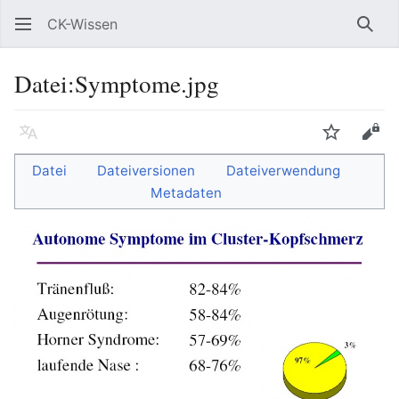
CK-Wissen
Such
Datei
:
Symptome.jpg
Sprache
Beobacht
Quel
Datei
Dateiversionen
Dateiverwendung
Metadaten