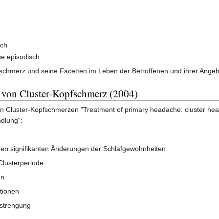
sch
e episodisch
opfschmerz und seine Facetten im Leben der Betroffenen und ihrer Ange
 von Cluster-Kopfschmerz (2004)
on Cluster-Kopfschmerzen "Treatment of primary headache: cluster hea
dlung":
ren signifikanten Änderungen der Schlafgewohnheiten
Clusterperiode
en
tionen
nstrengung