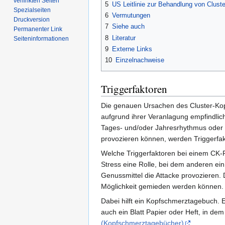
verlinkten Seiten
5
US Leitlinie zur Behandlung von Clust
Spezialseiten
6
Vermutungen
Druckversion
7
Siehe auch
Permanenter Link
8
Literatur
Seiten­­informationen
9
Externe Links
10
Einzelnachweise
Triggerfaktoren
Die genauen Ursachen des Cluster-Kopf
aufgrund ihrer Veranlagung empfindli
Tages- und/oder Jahresrhythmus oder V
provozieren können, werden Triggerfak
Welche Triggerfaktoren bei einem CK-Pa
Stress eine Rolle, bei dem anderen e
Genussmittel die Attacke provozieren. 
Möglichkeit gemieden werden können.
Dabei hilft ein Kopfschmerztagebuch. E
auch ein Blatt Papier oder Heft, in d
(Kopfschmerztagebücher)
.