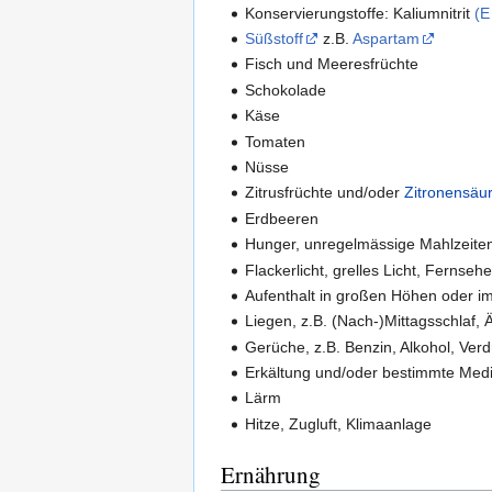
Konservierungstoffe: Kaliumnitrit
(E
Süßstoff
z.B.
Aspartam
Fisch und Meeresfrüchte
Schokolade
Käse
Tomaten
Nüsse
Zitrusfrüchte und/oder
Zitronensäu
Erdbeeren
Hunger, unregelmässige Mahlzeite
Flackerlicht, grelles Licht, Fernse
Aufenthalt in großen Höhen oder i
Liegen, z.B. (Nach-)Mittagsschlaf
Gerüche, z.B. Benzin, Alkohol, Verd
Erkältung und/oder bestimmte Me
Lärm
Hitze, Zugluft, Klimaanlage
Ernährung