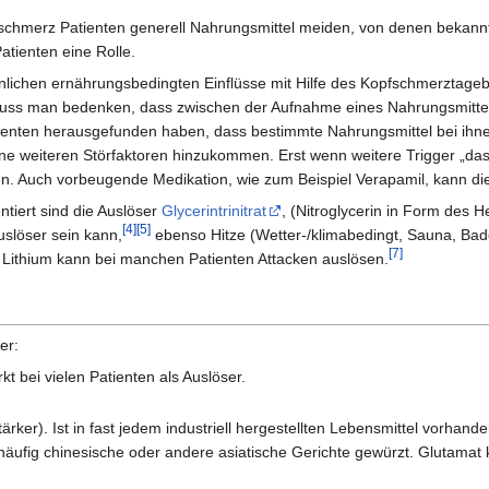
opfschmerz Patienten generell Nahrungsmittel meiden, von denen bekann
Patienten eine Rolle.
rsönlichen ernährungsbedingten Einflüsse mit Hilfe des Kopfschmerztag
“ muss man bedenken, dass zwischen der Aufnahme eines Nahrungsmittel
tienten herausgefunden haben, dass bestimmte Nahrungsmittel bei ihn
ine weiteren Störfaktoren hinzukommen. Erst wenn weitere Trigger „das
en. Auch vorbeugende Medikation, wie zum Beispiel Verapamil, kann di
tiert sind die Auslöser
Glycerintrinitrat
, (Nitroglycerin in Form des
[4]
[5]
uslöser sein kann,
ebenso Hitze (Wetter-/klimabedingt, Sauna, Bad
[7]
ithium kann bei manchen Patienten Attacken auslösen.
er:
kt bei vielen Patienten als Auslöser.
ker). Ist in fast jedem industriell hergestellten Lebensmittel vorhand
äufig chinesische oder andere asiatische Gerichte gewürzt. Glutamat 