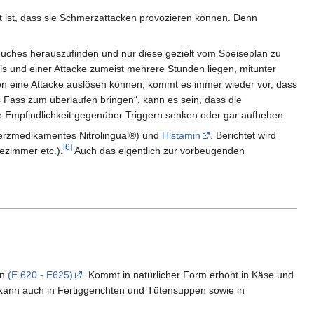
t ist, dass sie Schmerzattacken provozieren können. Denn
ebuches herauszufinden und nur diese gezielt vom Speiseplan zu
s und einer Attacke zumeist mehrere Stunden liegen, mitunter
en eine Attacke auslösen können, kommt es immer wieder vor, dass
 Fass zum überlaufen bringen“, kann es sein, dass die
e Empfindlichkeit gegenüber Triggern senken oder gar aufheben.
 Herzmedikamentes Nitrolingual®) und
Histamin
. Berichtet wird
[6]
ezimmer etc.).
Auch das eigentlich zur vorbeugenden
en
(E 620 - E625)
. Kommt in natürlicher Form erhöht in Käse und
kann auch in Fertiggerichten und Tütensuppen sowie in