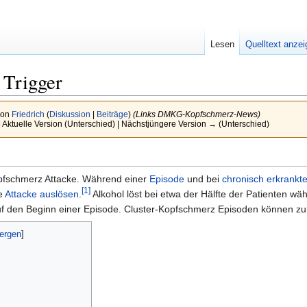
Lesen
Quelltext anze
 Trigger
von
Friedrich
(
Diskussion
|
Beiträge
)
(Links DMKG-Kopfschmerz-News)
 Aktuelle Version (Unterschied) | Nächstjüngere Version → (Unterschied)
opfschmerz Attacke. Während einer
Episode
und bei
chronisch erkrankt
[1]
ne
Attacke auslösen
.
Alkohol löst bei etwa der Hälfte der Patienten w
 auf den Beginn einer Episode. Cluster-Kopfschmerz Episoden können 