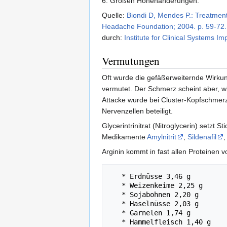
6. Großen Höhenänderungen.
Quelle:
Biondi D, Mendes P.: Treatment
Headache Foundation; 2004. p. 59-72.
durch:
Institute for Clinical Systems
Vermutungen
Oft wurde die gefäßerweiternde Wirkun
vermutet. Der Schmerz scheint aber, w
Attacke wurde bei Cluster-Kopfschmerz
Nervenzellen beteiligt.
Glycerintrinitrat (Nitroglycerin) setzt
Medikamente
Amylnitrit
,
Sildenafil
Arginin kommt in fast allen Proteinen v
   * Erdnüsse 3,46 g

   * Weizenkeime 2,25 g

   * Sojabohnen 2,20 g

   * Haselnüsse 2,03 g

   * Garnelen 1,74 g

   * Hammelfleisch 1,40 g
