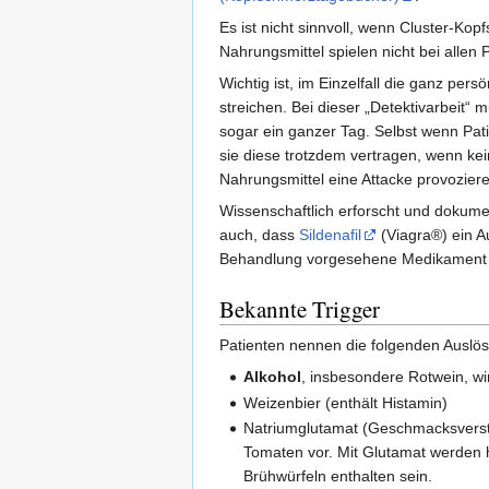
Es ist nicht sinnvoll, wenn Cluster-K
Nahrungsmittel spielen nicht bei allen 
Wichtig ist, im Einzelfall die ganz pe
streichen. Bei dieser „Detektivarbeit
sogar ein ganzer Tag. Selbst wenn Pa
sie diese trotzdem vertragen, wenn ke
Nahrungsmittel eine Attacke provozier
Wissenschaftlich erforscht und dokumen
auch, dass
Sildenafil
(Viagra®) ein A
Behandlung vorgesehene Medikament L
Bekannte Trigger
Patienten nennen die folgenden Auslös
Alkohol
, insbesondere Rotwein, wir
Weizenbier (enthält Histamin)
Natriumglutamat (Geschmacksverstär
Tomaten vor. Mit Glutamat werden h
Brühwürfeln enthalten sein.