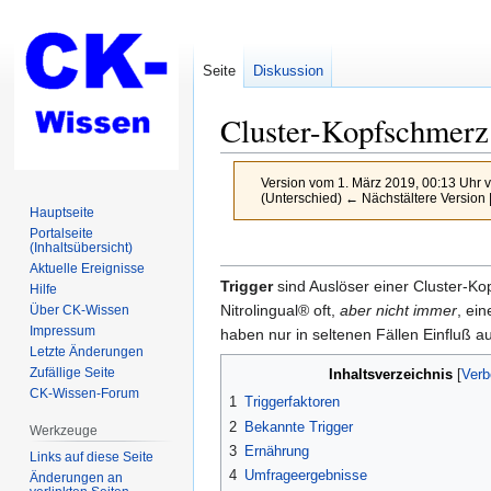
Seite
Diskussion
Cluster-Kopfschmerz
Version vom 1. März 2019, 00:13 Uhr 
(Unterschied) ← Nächstältere Version |
Hauptseite
Portalseite
(Inhaltsübersicht)
Zur
Zur
Aktuelle Ereignisse
Navigation
Suche
Trigger
sind Auslöser einer Cluster-K
Hilfe
springen
springen
Nitrolingual® oft,
aber nicht immer
, ei
Über CK-Wissen
Impressum
haben nur in seltenen Fällen Einfluß
Letzte Änderungen
Zufällige Seite
Inhaltsverzeichnis
CK-Wissen-Forum
1
Triggerfaktoren
2
Bekannte Trigger
Werkzeuge
3
Ernährung
Links auf diese Seite
4
Umfrageergebnisse
Änderungen an