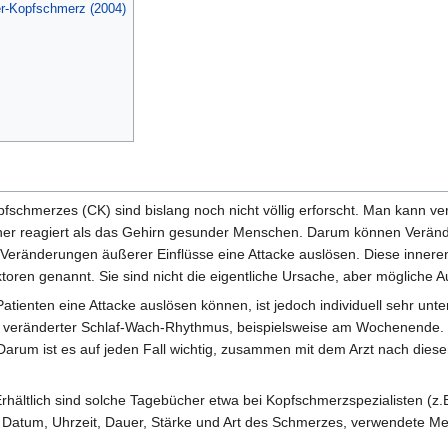
er-Kopfschmerz (2004)
schmerzes (CK) sind bislang noch nicht völlig erforscht. Man kann v
cher reagiert als das Gehirn gesunder Menschen. Darum können Verän
eränderungen äußerer Einflüsse eine Attacke auslösen. Diese inneren
toren genannt. Sie sind nicht die eigentliche Ursache, aber mögliche 
tienten eine Attacke auslösen können, ist jedoch individuell sehr unt
in veränderter Schlaf-Wach-Rhythmus, beispielsweise am Wochenende
Darum ist es auf jeden Fall wichtig, zusammen mit dem Arzt nach diese
rhältlich sind solche Tagebücher etwa bei Kopfschmerzspezialisten (z.
em Datum, Uhrzeit, Dauer, Stärke und Art des Schmerzes, verwendete 