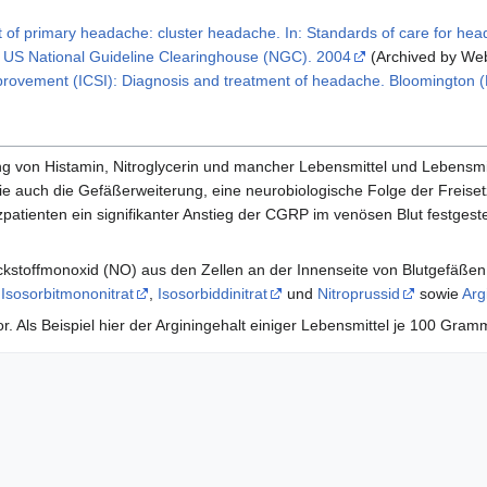
 of primary headache: cluster headache. In: Standards of care for hea
 US National Guideline Clearinghouse (NGC). 2004
(Archived by We
 Improvement (ICSI): Diagnosis and treatment of headache. Bloomington
g von Histamin, Nitroglycerin und mancher Lebensmittel und Lebensmit
ie auch die Gefäßerweiterung, eine neurobiologische Folge der Freis
patienten ein signifikanter Anstieg der CGRP im venösen Blut festgest
 Stickstoffmonoxid (NO) aus den Zellen an der Innenseite von Blutgefäßen
,
Isosorbitmononitrat
,
Isosorbiddinitrat
und
Nitroprussid
sowie
Arg
or. Als Beispiel hier der Arginingehalt einiger Lebensmittel je 100 Gram