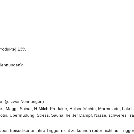
Produkte) 13%
 Nennungen):
nen (je zwei Nennungen)
is, Maggi, Spinat, H-Milch-Produkte, Hülsenfrüchte, Marmelade, Lakritz
Nikotin, Übermüdung, Stress, Sauna, heißer Dampf, Nässe, schweres Tr
aben Episodiker an, ihre Trigger nicht zu kennen (oder nicht auf Trigge