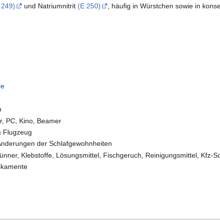
 249)
und Natriumnitrit
(E 250)
, häufig in Würstchen sowie in kons
re
n
her, PC, Kino, Beamer
m Flugzeug
, Änderungen der Schlafgewohnheiten
ünner, Klebstoffe, Lösungsmittel, Fischgeruch, Reinigungsmittel, Kfz-S
dikamente