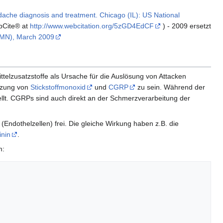
dache diagnosis and treatment. Chicago (IL): US National
bCite® at
http://www.webcitation.org/5zGD4EdCF
) - 2009 ersetzt
 (MN), March 2009
telzusatzstoffe als Ursache für die Auslösung von Attacken
etzung von
Stickstoffmonoxid
und
CGRP
zu sein. Während der
ellt. CGRPs sind auch direkt an der Schmerzverarbeitung der
 (Endothelzellen) frei. Die gleiche Wirkung haben z.B. die
inin
.
m: