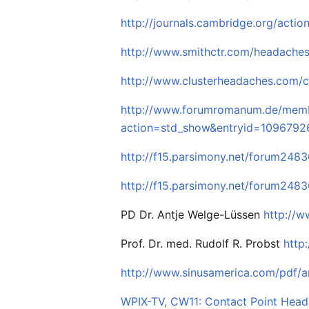
http://journals.cambridge.org/act
http://www.smithctr.com/headache
http://www.clusterheadaches.com/
http://www.forumromanum.de/memb
action=std_show&entryid=109679
http://f15.parsimony.net/forum248
http://f15.parsimony.net/forum24
PD Dr. Antje Welge-Lüssen
http://w
Prof. Dr. med. Rudolf R. Probst
http
http://www.sinusamerica.com/pdf/ar
WPIX-TV, CW11: Contact Point Hea