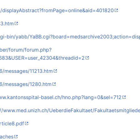
ion/displayAbstract?fromPage=online&aid=401820
s3.htm
cgi-bin/yabb/YaBB.cgi?board=medsarchive2003;action=d
er/forum/forum.php?
2683&USER=user_42304&threadid=2
36/messages/11213.htm
836/messages/1280.htm
ww.kantonsspital-basel.ch/hno.php?lang=0&sel=712
://www.med.unizh.ch/UeberdieFakultaet/Fakultaetsmitglied
ticle8.pdf
daches