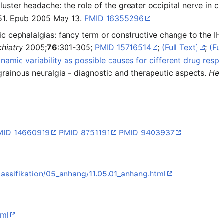
ster headache: the role of the greater occipital nerve in
51. Epub 2005 May 13.
PMID 16355296
 cephalalgias: fancy term or constructive change to the I
hiatry
2005;
76
:301-305;
PMID 15716514
;
(Full Text)
;
(F
mic variability as possible causes for different drug resp
grainous neuralgia - diagnostic and therapeutic aspects.
He
MID 14660919
PMID 8751191
PMID 9403937
klassifikation/05_anhang/11.05.01_anhang.html
tml