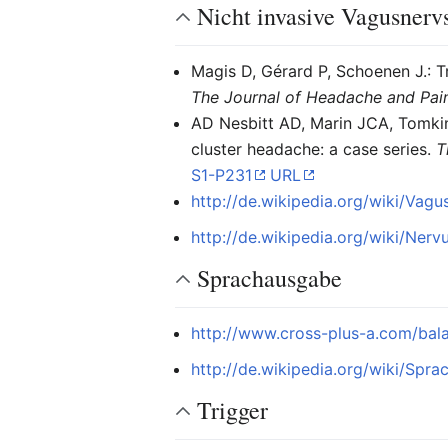
Nicht invasive Vagusnerv
Magis D, Gérard P, Schoenen J.: T
The Journal of Headache and Pai
AD Nesbitt AD, Marin JCA, Tomkin
cluster headache: a case series.
T
S1-P231
URL
http://de.wikipedia.org/wiki/Vagu
http://de.wikipedia.org/wiki/Nerv
Sprachausgabe
http://www.cross-plus-a.com/bal
http://de.wikipedia.org/wiki/Spra
Trigger