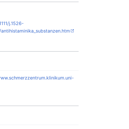
111/j.1526-
/antihistaminika_substanzen.htm
www.schmerzzentrum.klinikum.uni-