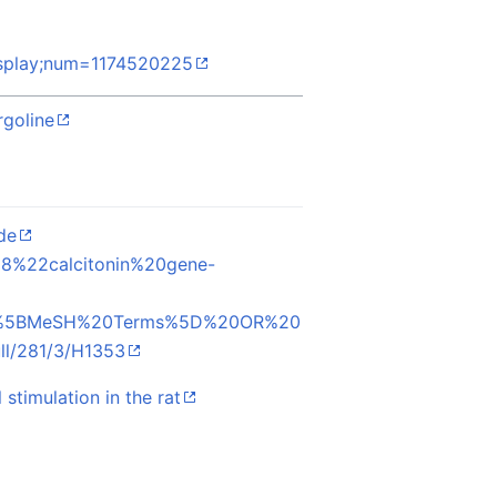
isplay;num=1174520225
rgoline
de
28%22calcitonin%20gene-
22%5BMeSH%20Terms%5D%20OR%20
ull/281/3/H1353
stimulation in the rat