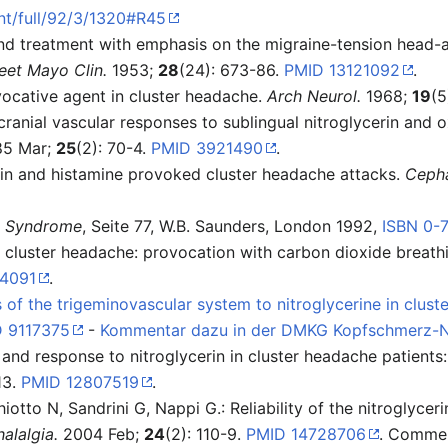
ent/full/92/3/1320#R45
and treatment with emphasis on the migraine-tension head-
eet Mayo Clin.
1953;
28
(24): 673-86.
PMID 13121092
.
vocative agent in cluster headache.
Arch Neurol.
1968;
19
(5
nial vascular responses to sublingual nitroglycerin and ox
5 Mar;
25
(2): 70-4.
PMID 3921490
.
erin and histamine provoked cluster headache attacks.
Cepha
e Syndrome
, Seite 77, W.B. Saunders, London 1992,
ISBN 0-
 cluster headache: provocation with carbon dioxide breathi
4091
.
s of the trigeminovascular system to nitroglycerine in clus
 9117375
-
Kommentar dazu in der DMKG Kopfschmerz-N
and response to nitroglycerin in cluster headache patients: p
13.
PMID 12807519
.
iotto N, Sandrini G, Nappi G.: Reliability of the nitroglycer
alalgia.
2004 Feb;
24
(2): 110-9.
PMID 14728706
. Commen