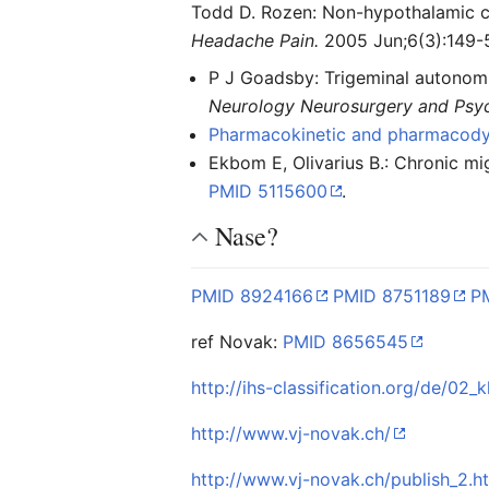
Todd D. Rozen: Non-hypothalamic clu
Headache Pain.
2005 Jun;6(3):149-
P J Goadsby: Trigeminal autonomic
Neurology Neurosurgery and Psyc
Pharmacokinetic and pharmacodyna
Ekbom E, Olivarius B.: Chronic mi
PMID 5115600
.
Nase?
PMID 8924166
PMID 8751189
P
ref Novak:
PMID 8656545
http://ihs-classification.org/de/02_
http://www.vj-novak.ch/
http://www.vj-novak.ch/publish_2.h