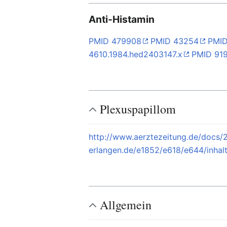
Anti-Histamin
PMID 479908
PMID 43254
PMI
4610.1984.hed2403147.x
PMID 91
Plexuspapillom
http://www.aerztezeitung.de/docs
erlangen.de/e1852/e618/e644/inhalt
Allgemein