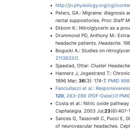
http://jn.physiology.org/cgi/cont
Peters, GA.: Migraine: diagnosis 
rectal suppositories.
Proc Staff M
Ekbom K.: Nitrolglycerin as a pro
Drummond PD, Anthony M.: Extracra
headache patients.
Headache.
198
Bogucki A.: Studies on nitroglyc
2113833
.
Sjaastad, Ottar:
Cluster Headach
Hannerz J, Jogestrand T.: Chronic
1996 Mar;
36
(3): 174-7.
PMID 898
Fanciullacci et al.: Responsivenes
120
, 283–288 (PDF-Datei)
PMID
Costa et al.: Nitric oxide pathway 
Cephalalgia.
2003 Jul;
23
(6):407-
Sances G, Tassorelli C, Pucci E, Gh
of neurovascular headaches.
Ceph