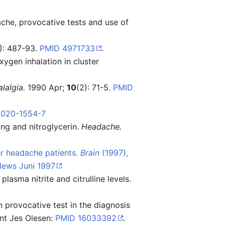
ache, provocative tests and use of
): 487-93.
PMID 4971733
.
ygen inhalation in cluster
lalgia.
1990 Apr;
10
(2): 71-5.
PMID
7020-1554-7
ng and nitroglycerin.
Headache.
ter headache patients.
Brain
(1997),
ews Juni 1997
lasma nitrite and citrulline levels.
in provocative test in the diagnosis
t Jes Olesen:
PMID 16033392
.