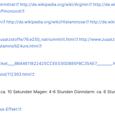
trinitrat
http://de.wikipedia.org/wiki/Arginin
http://de.w
toffmonoxid
n
http://de.wikipedia.org/wiki/Histaminose
http://de.wi
usatzstoffe/76.e250_natriumnitrit.html
http://www.zusatz
lutamins%E4ure.html
kel,,,,,,,BB44611822425CCEE030DB95FBC35AE7,,,,,,,,,,,,,,,.
und/112393.html
 ca. 10 Sekunden Magen: 4-6 Stunden Dünndarm: ca. 6 St
ass-Effekt