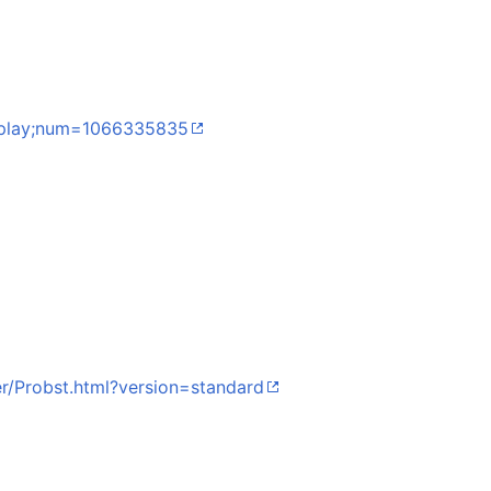
isplay;num=1066335835
er/Probst.html?version=standard