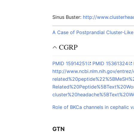
Sinus Buster:
http://www.clusterhe
A Case of Postprandial Cluster-Li
CGRP
PMID 15914251
PMID 15361324
http://www.ncbi.nlm.nih.gov/entr
related%20peptide%22%5BMeSH%
Related%20Peptide%5BText%20
cluster%20headache%5BText%20
Role of BKCa channels in cephalic va
GTN