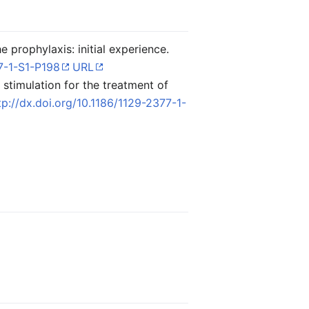
prophylaxis: initial experience.
77-1-S1-P198
URL
stimulation for the treatment of
tp://dx.doi.org/10.1186/1129-2377-1-