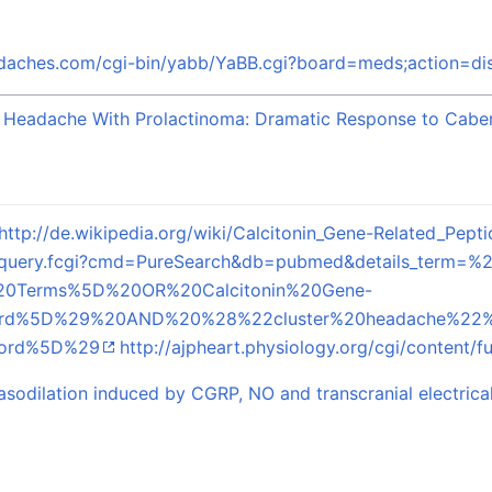
adaches.com/cgi-bin/yabb/YaBB.cgi?board=meds;action=d
ke Headache With Prolactinoma: Dramatic Response to Cabe
http://de.wikipedia.org/wiki/Calcitonin_Gene-Related_Pepti
ez/query.fcgi?cmd=PureSearch&db=pubmed&details_term=%
20Terms%5D%20OR%20Calcitonin%20Gene-
Word%5D%29%20AND%20%28%22cluster%20headache%
Word%5D%29
http://ajpheart.physiology.org/cgi/content/f
sodilation induced by CGRP, NO and transcranial electrical 