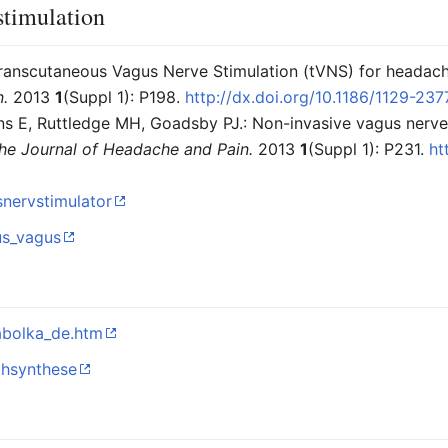
stimulation
ranscutaneous Vagus Nerve Stimulation (tVNS) for headache 
n.
2013
1
(Suppl 1): P198.
http://dx.doi.org/10.1186/1129-23
s E, Ruttledge MH, Goadsby PJ.: Non-invasive vagus nerve 
he Journal of Headache and Pain.
2013
1
(Suppl 1): P231.
ht
snervstimulator
us_vagus
abolka_de.htm
chsynthese