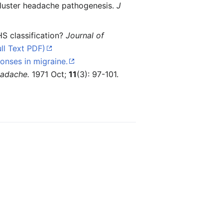
 cluster headache pathogenesis.
J
HS classification?
Journal of
ull Text PDF)
onses in migraine.
adache.
1971 Oct;
11
(3): 97-101.